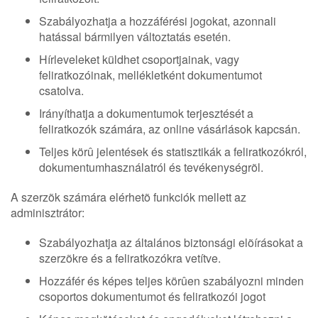
Szabályozhatja a hozzáférési jogokat, azonnali
hatással bármilyen változtatás esetén.
Hírleveleket küldhet csoportjainak, vagy
feliratkozóinak, mellékletként dokumentumot
csatolva.
Irányíthatja a dokumentumok terjesztését a
feliratkozók számára, az online vásárlások kapcsán.
Teljes körû jelentések és statisztikák a feliratkozókról,
dokumentumhasználatról és tevékenységrõl.
A szerzõk számára elérhetõ funkciók mellett az
adminisztrátor:
Szabályozhatja az általános biztonsági elõírásokat a
szerzõkre és a feliratkozókra vetítve.
Hozzáfér és képes teljes körûen szabályozni minden
csoportos dokumentumot és feliratkozói jogot