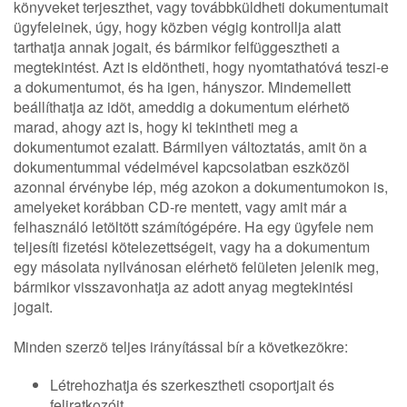
könyveket terjeszthet, vagy továbbküldheti dokumentumait
ügyfeleinek, úgy, hogy közben végig kontrollja alatt
tarthatja annak jogait, és bármikor felfüggesztheti a
megtekintést. Azt is eldöntheti, hogy nyomtathatóvá teszi-e
a dokumentumot, és ha igen, hányszor. Mindemellett
beállíthatja az idõt, ameddig a dokumentum elérhetõ
marad, ahogy azt is, hogy ki tekintheti meg a
dokumentumot ezalatt. Bármilyen változtatás, amit ön a
dokumentummal védelmével kapcsolatban eszközöl
azonnal érvénybe lép, még azokon a dokumentumokon is,
amelyeket korábban CD-re mentett, vagy amit már a
felhasználó letöltött számítógépére. Ha egy ügyfele nem
teljesíti fizetési kötelezettségeit, vagy ha a dokumentum
egy másolata nyilvánosan elérhetõ felületen jelenik meg,
bármikor visszavonhatja az adott anyag megtekintési
jogait.
Minden szerzõ teljes irányítással bír a következõkre:
Létrehozhatja és szerkesztheti csoportjait és
feliratkozóit.