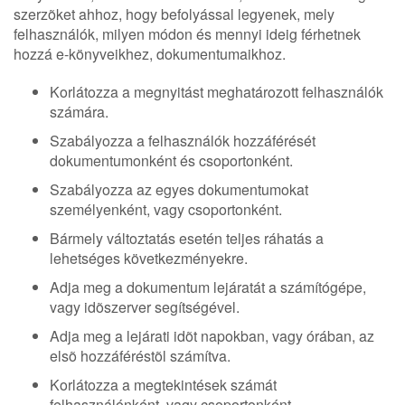
szerzõket ahhoz, hogy befolyással legyenek, mely
felhasználók, milyen módon és mennyi ideig férhetnek
hozzá e-könyveikhez, dokumentumaikhoz.
Korlátozza a megnyitást meghatározott felhasználók
számára.
Szabályozza a felhasználók hozzáférését
dokumentumonként és csoportonként.
Szabályozza az egyes dokumentumokat
személyenként, vagy csoportonként.
Bármely változtatás esetén teljes ráhatás a
lehetséges következményekre.
Adja meg a dokumentum lejáratát a számítógépe,
vagy idõszerver segítségével.
Adja meg a lejárati idõt napokban, vagy órában, az
elsõ hozzáféréstõl számítva.
Korlátozza a megtekintések számát
felhasználónként, vagy csoportonként.