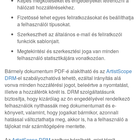
Képes megkötéseket és engedélyeket létrehozni a
hálózati hozzáférésekhez.
Fizetõssé tehet egyes feliratkozásokat és beállíthatja
a felhasználói típusokat.
Szerkesztheti az általános e-mail és feliratkozói
funkciók sablonjait.
Megtekintési és szerkesztési joga van minden
felhasználó statisztikájára vonatkozóan.
Bármely dokumentum PDF-é alakítható és az
ArtistScope
DRM
-el szabályozhatóvá tehetõ, ezáltal irányítás alá
vonva minden hozzáférési jogot, beleértve a nyomtatást,
illetve a hozzáférõk körét is. DRM szolgáltatásunk
biztosítja, hogy kizárólag az ön engedélyével rendelkezõ
felhasználók nyithassák meg dokumentumait és e-
könyveit, valamint, hogy jogaikat bármikor, azonnali
hatással változtathatja meg, akkor is, ha a felhasználó a
fájlokat már számítógépére mentette.
Az
ArtistScope DRM
szoftver bérelhetõ, mint tárolt