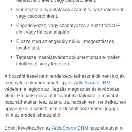
Korlátozza a nyomtatások számát felhasználónként,
vagy csoportonként.
Engedélyezzz, vagy szabályozza a hozzáférést IP-
cím, vagy hálózat alapján.
Elõzze meg az engedély nélküli megosztást és
továbbítást.
Terjessze másolásvédett dokumentumait e-mailen,
letöltéssel, vagy lemezen.
A hozzáféréssel nem rendelkezõ felhasználók nem tudják
megnyitni dokumentumait, így az
ArtistScope DRM
védelem a legjobb az illegális megosztás és továbbítás
ellen. Ha bárki másolatot továbbít a fájlokról, a másolat
használhatatlan lesz számukra, hacsak nem rendelkeznek
ugyanazzal a szerzõ által biztosított hozzáférési joggal,
mint az eredeti felhasználó.
Ebbõl következõen az
ArtistScope DRM
használatával e-