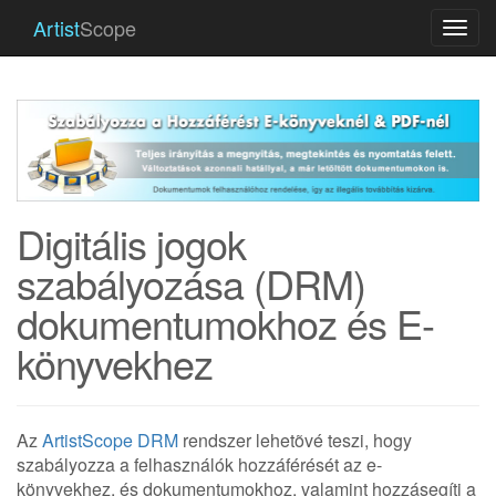
Artist
Scope
Togg
navi
Digitális jogok
szabályozása (DRM)
dokumentumokhoz és E-
könyvekhez
Az
ArtistScope DRM
rendszer lehetõvé teszi, hogy
szabályozza a felhasználók hozzáférését az e-
könyvekhez, és dokumentumokhoz, valamint hozzásegíti a